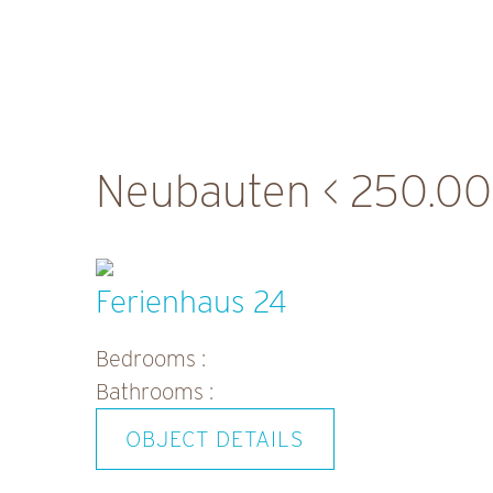
Skip
to
content
Neubauten < 250.0
Ferienhaus 24
Bedrooms :
Bathrooms :
OBJECT DETAILS