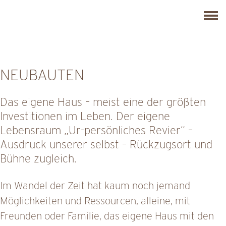
Skip
C
to
l
content
i
c
NEUBAUTEN
k
t
Das eigene Haus – meist eine der größten
o
Investitionen im Leben. Der eigene
v
Lebensraum „Ur-persönliches Revier“ –
i
Ausdruck unserer selbst – Rückzugsort und
e
Bühne zugleich.
w
t
Im Wandel der Zeit hat kaum noch jemand
h
Möglichkeiten und Ressourcen, alleine, mit
e
Freunden oder Familie, das eigene Haus mit den