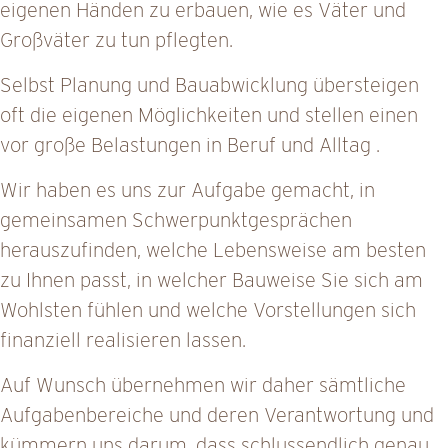
n
eigenen Händen zu erbauen, wie es Väter und
a
Großväter zu tun pflegten.
v
Selbst Planung und Bauabwicklung übersteigen
i
oft die eigenen Möglichkeiten und stellen einen
g
vor große Belastungen in Beruf und Alltag .
a
t
Wir haben es uns zur Aufgabe gemacht, in
i
gemeinsamen Schwerpunktgesprächen
o
herauszufinden, welche Lebensweise am besten
n
zu Ihnen passt, in welcher Bauweise Sie sich am
Wohlsten fühlen und welche Vorstellungen sich
finanziell realisieren lassen.
Auf Wunsch übernehmen wir daher sämtliche
Aufgabenbereiche und deren Verantwortung und
kümmern uns darum, dass schlussendlich genau