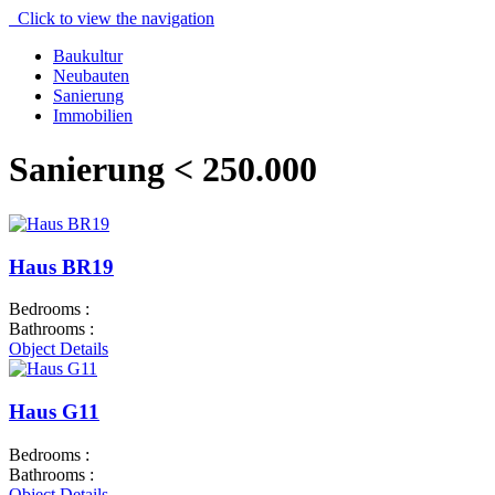
Skip
Click to view the navigation
to
Baukultur
content
Neubauten
Sanierung
Immobilien
Sanierung < 250.000
Haus BR19
Bedrooms :
Bathrooms :
Object Details
Haus G11
Bedrooms :
Bathrooms :
Object Details